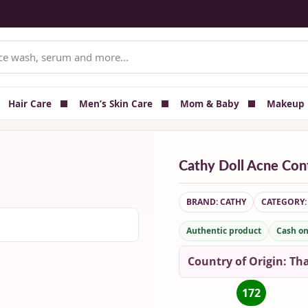
Delivery — All Over Bangladesh
📦 Delivery charge shown at checkout
Hair Care
Men’s Skin Care
Mom & Baby
Makeup
Cathy Doll Acne Con
BRAND: CATHY
CATEGORY:
Authentic product
Cash on
Country of Origin: Th
172