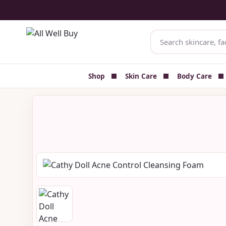
✅ Authenticity-focused Beauty & Skincare Catalog
🚚 Cash on 
Shop
Skin Care
Body Care