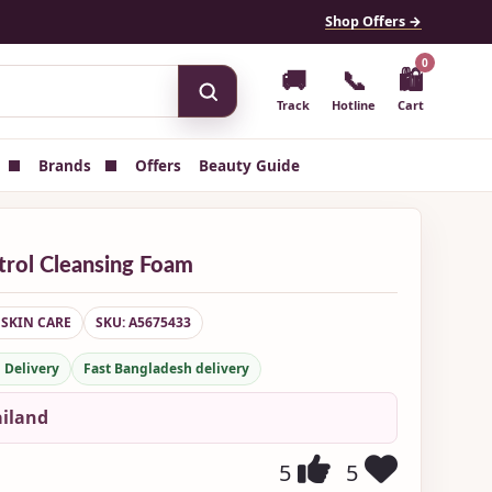
Shop Offers →
0
🚚
📞
🛍
Track
Hotline
Cart
Brands
Offers
Beauty Guide
trol Cleansing Foam
 SKIN CARE
SKU: A5675433
 Delivery
Fast Bangladesh delivery
ailand
5
5