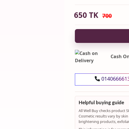
650
TK
700
Cash On
014066661
Helpful buying guide
All Well Buy checks product S
Cosmetic results vary by skin t
brightening products, exfolia