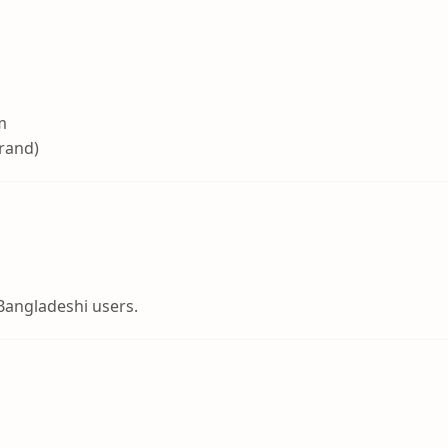
m
brand)
 Bangladeshi users.